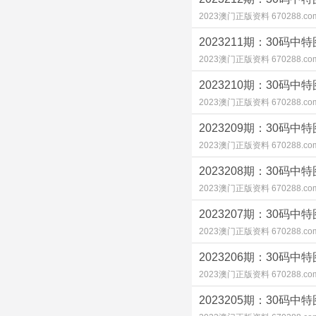
2023澳门正版资料 670288.co
2023211期：30码中特
2023澳门正版资料 670288.co
2023210期：30码中特
2023澳门正版资料 670288.co
2023209期：30码中特
2023澳门正版资料 670288.co
2023208期：30码中特
2023澳门正版资料 670288.co
2023207期：30码中特
2023澳门正版资料 670288.co
2023206期：30码中特
2023澳门正版资料 670288.co
2023205期：30码中特