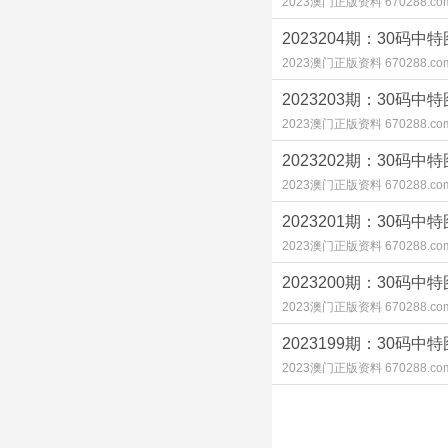
2023澳门正版资料 670288.co
2023204期：30码中特
2023澳门正版资料 670288.co
2023203期：30码中特
2023澳门正版资料 670288.co
2023202期：30码中特
2023澳门正版资料 670288.co
2023201期：30码中特
2023澳门正版资料 670288.co
2023200期：30码中特
2023澳门正版资料 670288.co
2023199期：30码中特
2023澳门正版资料 670288.co