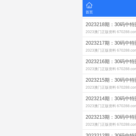
首页
2023218期：30码中特
2023澳门正版资料 670288.co
2023217期：30码中特
2023澳门正版资料 670288.co
2023216期：30码中特
2023澳门正版资料 670288.co
2023215期：30码中特
2023澳门正版资料 670288.co
2023214期：30码中特
2023澳门正版资料 670288.co
2023213期：30码中特
2023澳门正版资料 670288.co
2023212期：30码中特