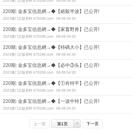
2023澳门正版资料 670288.com
08-08 04:30
220期: 金多宝信息網→◆【絕殺半波】已公开!
2023澳门正版资料 670288.com
08-08 04:30
220期: 金多宝信息網→◆【家畜野兽】已公开!
2023澳门正版资料 670288.com
08-08 04:30
220期: 金多宝信息網→◆【特碼大小】已公开!
2023澳门正版资料 670288.com
08-08 04:30
220期: 金多宝信息網→◆【必中③头】已公开!
2023澳门正版资料 670288.com
08-08 04:30
220期: 金多宝信息網→◆【①肖特平】已公开!
2023澳门正版资料 670288.com
08-08 04:30
220期: 金多宝信息網→◆【一波中特】已公开!
2023澳门正版资料 670288.com
08-08 04:30
上一页
第1页
下一页