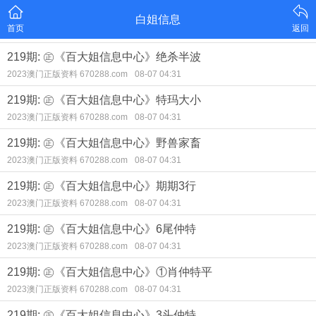
白姐信息
首页
返回
219期: ㊣《百大姐信息中心》绝杀半波
2023澳门正版资料 670288.com
08-07 04:31
219期: ㊣《百大姐信息中心》特玛大小
2023澳门正版资料 670288.com
08-07 04:31
219期: ㊣《百大姐信息中心》野兽家畜
2023澳门正版资料 670288.com
08-07 04:31
219期: ㊣《百大姐信息中心》期期3行
2023澳门正版资料 670288.com
08-07 04:31
219期: ㊣《百大姐信息中心》6尾仲特
2023澳门正版资料 670288.com
08-07 04:31
219期: ㊣《百大姐信息中心》①肖仲特平
2023澳门正版资料 670288.com
08-07 04:31
219期: ㊣《百大姐信息中心》3头仲特