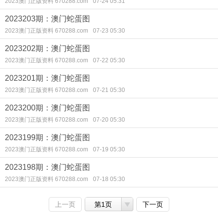
2023澳门正版资料 670288.com
07-24 05:31
2023203期：澳门蛇蛋图
2023澳门正版资料 670288.com
07-23 05:30
2023202期：澳门蛇蛋图
2023澳门正版资料 670288.com
07-22 05:30
2023201期：澳门蛇蛋图
2023澳门正版资料 670288.com
07-21 05:30
2023200期：澳门蛇蛋图
2023澳门正版资料 670288.com
07-20 05:30
2023199期：澳门蛇蛋图
2023澳门正版资料 670288.com
07-19 05:30
2023198期：澳门蛇蛋图
2023澳门正版资料 670288.com
07-18 05:30
上一页
第1页
下一页