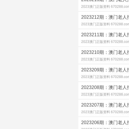
2023澳门正版资料 670288.co
2023212期：澳门老人
2023澳门正版资料 670288.co
2023211期：澳门老人
2023澳门正版资料 670288.co
2023210期：澳门老人
2023澳门正版资料 670288.co
2023209期：澳门老人
2023澳门正版资料 670288.co
2023208期：澳门老人
2023澳门正版资料 670288.co
2023207期：澳门老人
2023澳门正版资料 670288.co
2023206期：澳门老人