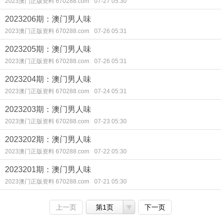
2023澳门正版资料 670288.com
07-27 05:30
2023206期：澳门男人味
2023澳门正版资料 670288.com
07-26 05:31
2023205期：澳门男人味
2023澳门正版资料 670288.com
07-26 05:31
2023204期：澳门男人味
2023澳门正版资料 670288.com
07-24 05:31
2023203期：澳门男人味
2023澳门正版资料 670288.com
07-23 05:30
2023202期：澳门男人味
2023澳门正版资料 670288.com
07-22 05:30
2023201期：澳门男人味
2023澳门正版资料 670288.com
07-21 05:30
上一页
第1页
下一页