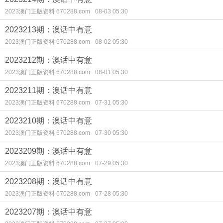
2023澳门正版资料 670288.com
08-03 05:30
2023213期：澳话中有意
2023澳门正版资料 670288.com
08-02 05:30
2023212期：澳话中有意
2023澳门正版资料 670288.com
08-01 05:30
2023211期：澳话中有意
2023澳门正版资料 670288.com
07-31 05:30
2023210期：澳话中有意
2023澳门正版资料 670288.com
07-30 05:30
2023209期：澳话中有意
2023澳门正版资料 670288.com
07-29 05:30
2023208期：澳话中有意
2023澳门正版资料 670288.com
07-28 05:30
2023207期：澳话中有意