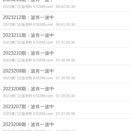
2023澳门正版资料 670288.com
08-02 05:30
2023212期：波肖一波中
2023澳门正版资料 670288.com
08-01 05:30
2023211期：波肖一波中
2023澳门正版资料 670288.com
07-31 05:30
2023210期：波肖一波中
2023澳门正版资料 670288.com
07-30 05:30
2023209期：波肖一波中
2023澳门正版资料 670288.com
07-29 05:30
2023208期：波肖一波中
2023澳门正版资料 670288.com
07-28 05:30
2023207期：波肖一波中
2023澳门正版资料 670288.com
07-27 05:30
2023206期：波肖一波中