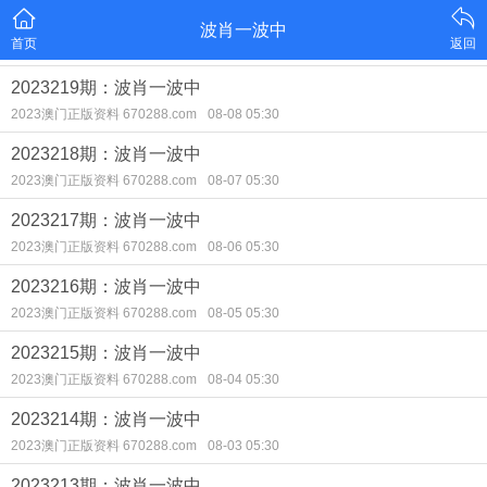
波肖一波中
首页
返回
2023219期：波肖一波中
2023澳门正版资料 670288.com
08-08 05:30
2023218期：波肖一波中
2023澳门正版资料 670288.com
08-07 05:30
2023217期：波肖一波中
2023澳门正版资料 670288.com
08-06 05:30
2023216期：波肖一波中
2023澳门正版资料 670288.com
08-05 05:30
2023215期：波肖一波中
2023澳门正版资料 670288.com
08-04 05:30
2023214期：波肖一波中
2023澳门正版资料 670288.com
08-03 05:30
2023213期：波肖一波中