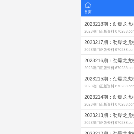
首页
2023218期：劲爆龙虎
2023澳门正版资料 670288.co
2023217期：劲爆龙虎
2023澳门正版资料 670288.co
2023216期：劲爆龙虎
2023澳门正版资料 670288.co
2023215期：劲爆龙虎
2023澳门正版资料 670288.co
2023214期：劲爆龙虎
2023澳门正版资料 670288.co
2023213期：劲爆龙虎
2023澳门正版资料 670288.co
2023212期：劲爆龙虎