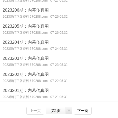
2023澳门正版资料 670288.com
07-27 05:31
2023206期：内幕传真图
2023澳门正版资料 670288.com
07-26 05:32
2023205期：内幕传真图
2023澳门正版资料 670288.com
07-26 05:32
2023204期：内幕传真图
2023澳门正版资料 670288.com
07-24 05:31
2023203期：内幕传真图
2023澳门正版资料 670288.com
07-23 05:31
2023202期：内幕传真图
2023澳门正版资料 670288.com
07-22 05:31
2023201期：内幕传真图
2023澳门正版资料 670288.com
07-21 05:31
上一页
第1页
下一页