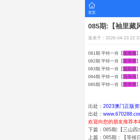
首页
085期:【袖里
发表于：2026-04-23 22:37
081期:平特一肖【
兔兔兔
】
082期:平特一肖【
羊羊羊
】
083期:平特一肖【
鼠鼠鼠
】
084期:平特一肖【
马马马
】
085期:平特一肖【
羊羊羊
】
出处：
2023澳门正版
出处：
www.670288.co
欢迎向您的朋友推荐本
下篇：085期:【三山
上篇：085期：【等候