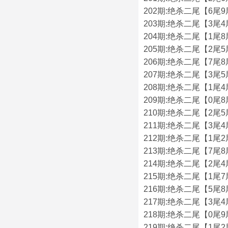
202期:绝杀二尾【6尾9
203期:绝杀二尾【3尾4
204期:绝杀二尾【1尾8
205期:绝杀二尾【2尾5
206期:绝杀二尾【7尾8
207期:绝杀二尾【3尾5
208期:绝杀二尾【1尾4
209期:绝杀二尾【0尾8
210期:绝杀二尾【2尾5
211期:绝杀二尾【3尾4
212期:绝杀二尾【1尾2
213期:绝杀二尾【7尾8
214期:绝杀二尾【2尾4
215期:绝杀二尾【1尾7
216期:绝杀二尾【5尾8
217期:绝杀二尾【3尾4
218期:绝杀二尾【0尾9
219期:绝杀二尾【1尾2