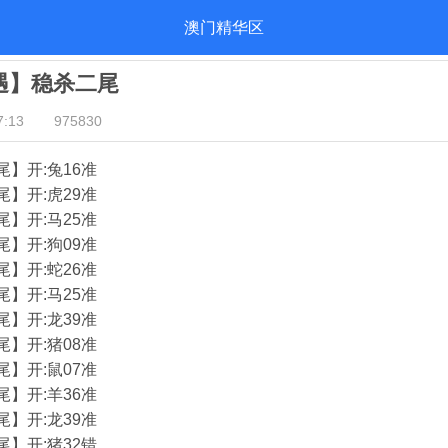
澳门精华区
奇遇】稳杀二尾
:13
975830
尾】开:兔16准
尾】开:虎29准
尾】开:马25准
尾】开:狗09准
尾】开:蛇26准
尾】开:马25准
尾】开:龙39准
尾】开:猪08准
尾】开:鼠07准
尾】开:羊36准
尾】开:龙39准
尾】开:猪32错