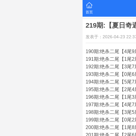
首页
219期:【夏日
发表于：2026-04-23 22:37
190期:绝杀二尾【4尾9
191期:绝杀二尾【1尾2
192期:绝杀二尾【3尾7
193期:绝杀二尾【0尾6
194期:绝杀二尾【5尾7
195期:绝杀二尾【2尾4
196期:绝杀二尾【1尾3
197期:绝杀二尾【4尾7
198期:绝杀二尾【3尾5
199期:绝杀二尾【0尾2
200期:绝杀二尾【1尾8
201期:绝杀二尾【2尾6