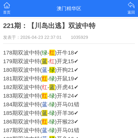
澳门精华区
首页
返回
221期：【川岛出逃】双波中特
发表于：2026-04-23 22:37:01
1035929
178期双波中特(
绿
-
红
)开牛18✔
179期双波中特(
蓝
-
红
)开龙15✔
180期双波中特(
蓝
-
绿
)开狗21✔
181期双波中特(
红
-
绿
)开鼠19✔
182期双波中特(
红
-
蓝
)开虎41✔
183期双波中特(
红
-
绿
)开羊24✔
184期双波中特(
蓝
-
绿
)开马01错
185期双波中特(
蓝
-
绿
)开羊36✔
186期双波中特(
红
-
绿
)开猴23✔
187期双波中特(
蓝
-
绿
)开马01错