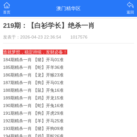
澳门精华区
首页
返回
219期：【白衫学长】绝杀一肖
发表于：2026-04-23 22:36:54
1017576
造就梦想，稳定持续，发财必备！
184期精杀一肖 【猪】开马01准
185期精杀一肖 【蛇】开羊36准
186期精杀一肖 【龙】开猴23准
187期精杀一肖 【狗】开马01准
188期精杀一肖 【鼠】开兔16准
189期精杀一肖 【鸡】开龙15准
190期精杀一肖 【蛇】开兔16准
191期精杀一肖 【狗】开虎29准
192期精杀一肖 【羊】开马25准
193期精杀一肖 【猪】开狗09准
194期精杀一肖 【鸡】开蛇26准