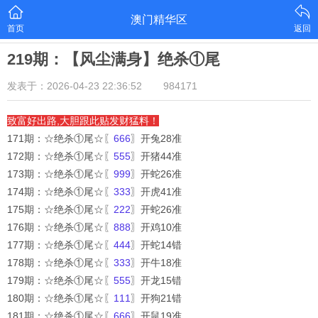
澳门精华区
首页
返回
219期：【风尘满身】绝杀①尾
发表于：2026-04-23 22:36:52
984171
致富好出路,大胆跟此贴发财猛料！
171期：☆绝杀①尾☆〖
666
〗开兔28准
172期：☆绝杀①尾☆〖
555
〗开猪44准
173期：☆绝杀①尾☆〖
999
〗开蛇26准
174期：☆绝杀①尾☆〖
333
〗开虎41准
175期：☆绝杀①尾☆〖
222
〗开蛇26准
176期：☆绝杀①尾☆〖
888
〗开鸡10准
177期：☆绝杀①尾☆〖
444
〗开蛇14错
178期：☆绝杀①尾☆〖
333
〗开牛18准
179期：☆绝杀①尾☆〖
555
〗开龙15错
180期：☆绝杀①尾☆〖
111
〗开狗21错
181期：☆绝杀①尾☆〖
666
〗开鼠19准