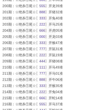
200期：☆绝杀①尾☆〖
555
〗开龙39准
201期：☆绝杀①尾☆〖
888
〗开猪32准
202期：☆绝杀①尾☆〖
333
〗开兔40准
203期：☆绝杀①尾☆〖
222
〗开马25准
204期：☆绝杀①尾☆〖
666
〗开虎05准
205期：☆绝杀①尾☆〖
000
〗开龙03准
206期：☆绝杀①尾☆〖
333
〗开猴47准
207期：☆绝杀①尾☆〖
777
〗开鼠31准
208期：☆绝杀①尾☆〖
222
〗开鼠19准
209期：☆绝杀①尾☆〖
444
〗开猪08准
210期：☆绝杀①尾☆〖
111
〗开马49准
211期：☆绝杀①尾☆〖
777
〗开马01准
212期：☆绝杀①尾☆〖
888
〗开牛06准
213期：☆绝杀①尾☆〖
333
〗开猴35准
214期：☆绝杀①尾☆〖
222
〗开兔04准
215期：☆绝杀①尾☆〖
666
〗开蛇14准
216期：☆绝杀①尾☆〖
555
〗开马37准