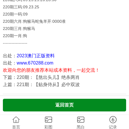
220
期三码:
09.23.25
220
期一码:09
220
期六肖:狗猴马蛇兔羊开:0000准
220
期三肖:狗猴马
220
期一肖:狗
-----------------
出处：
2023澳门正版资料
出处：
www.670288.com
欢迎向您的朋友推荐本站或本资料，一起交流！
下篇：220期：【熬出头儿】绝杀两肖
上篇：221期：【贴身侍从】必中双波
返回首页
首页
彩图
黑白
记录