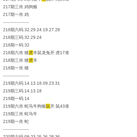
217期三肖:鸡狗猴
217期一肖:鸡
-----------------
218期六码:32.29.24.19.27.28
218期三码:
32.29.24
218期一码:32
218期六肖:猪
虎
羊鼠龙兔开:虎17准
218期三肖:猪
虎
羊
218期一肖:猪
-----------------
219期六码:14.13.18.09.23.31
219
期三码:
14.13.18
219
期一码:14
219
期六肖:蛇马牛狗猴
鼠
开:鼠43准
219
期三肖:蛇马牛
219
期一肖:蛇
-----------------
220期六码:09.23.25.26.28.36