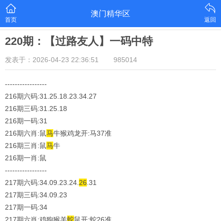
澳门精华区
首页
返回
220期：【过路友人】一码中特
发表于：2026-04-23 22:36:51
985014
-----------------
216期六码:31.25.18.23.34.27
216期三码:
31.25.18
216期一码:31
216期六肖:鼠
马
牛猴鸡龙开:马37准
216期三肖:鼠
马
牛
216期一肖:鼠
-----------------
217期六码:34.09.23.24.
26
.31
217期三码:
34.09.23
217期一码:34
217期六肖:鸡狗猴羊
蛇
鼠开:蛇26准